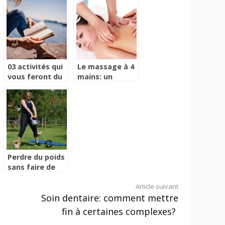
quotidien
03 activités qui
Le massage à 4
vous feront du
mains: un
bien
moment de
pure détente
assurée !
Perdre du poids
sans faire de
régime, c’est
Article suivant
possible ?
Soin dentaire: comment mettre
fin à certaines complexes?