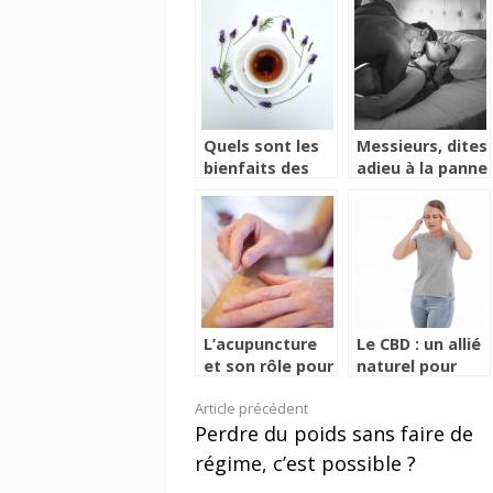
bien dormir
plage
sans ronfler
Quels sont les
Messieurs, dites
bienfaits des
adieu à la panne
plantes sur
sexuelle
l’organisme
L’acupuncture
Le CBD : un allié
et son rôle pour
naturel pour
rééquilibrer
lutter contre le
Lire
Article précédent
l’organisme
stress
Perdre du poids sans faire de
la
régime, c’est possible ?