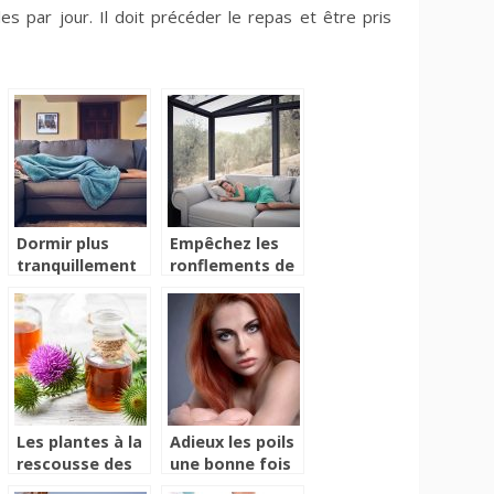
s par jour. Il doit précéder le repas et être pris
Dormir plus
Empêchez les
tranquillement
ronflements de
grâce à mes
déranger vos
astuces
proches en
lisant cet article
Les plantes à la
Adieux les poils
rescousse des
une bonne fois
maux du
pour toutes