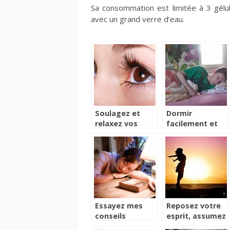
Sa consommation est limitée à 3 gélule
avec un grand verre d’eau.
Soulagez et
Dormir
relaxez vos
facilement et
yeux avec le
sans
ZenMind XP
ronflement
Essayez mes
Reposez votre
conseils
esprit, assumez
d’expert pour
votre corps à la