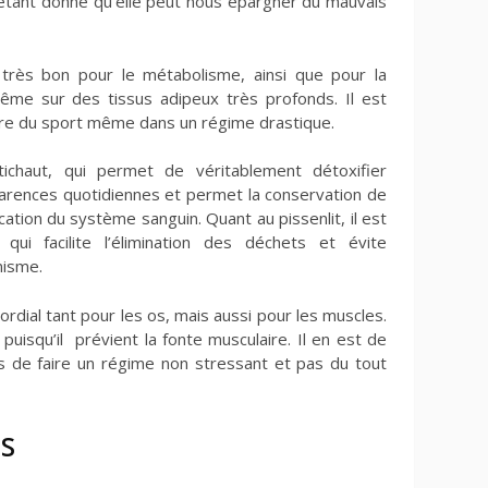
 étant donné qu’elle peut nous épargner du mauvais
 très bon pour le métabolisme, ainsi que pour la
ême sur des tissus adipeux très profonds. Il est
re du sport même dans un régime drastique.
rtichaut, qui permet de véritablement détoxifier
carences quotidiennes et permet la conservation de
ication du système sanguin. Quant au pissenlit, il est
 qui facilite l’élimination des déchets et évite
anisme.
rimordial tant pour les os, mais aussi pour les muscles.
, puisqu’il prévient la fonte musculaire. Il en est de
s de faire un régime non stressant et pas du tout
is