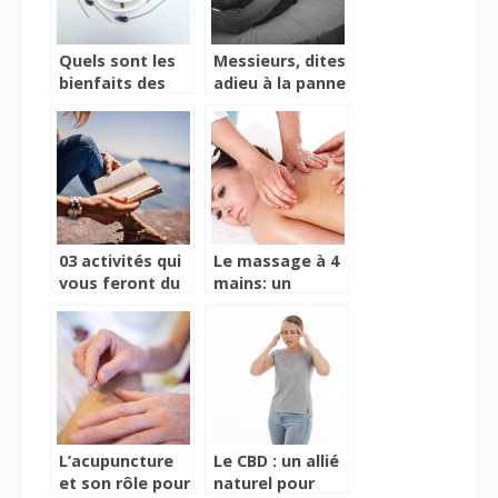
Quels sont les
Messieurs, dites
bienfaits des
adieu à la panne
plantes sur
sexuelle
l’organisme
03 activités qui
Le massage à 4
vous feront du
mains: un
bien
moment de
pure détente
assurée !
L’acupuncture
Le CBD : un allié
et son rôle pour
naturel pour