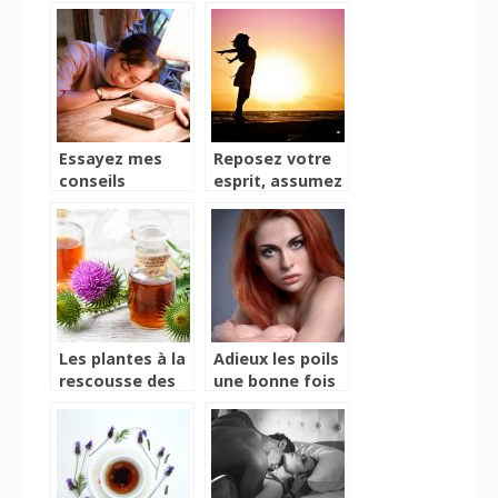
grâce à mes
déranger vos
astuces
proches en
lisant cet article
Essayez mes
Reposez votre
conseils
esprit, assumez
d’expert pour
votre corps à la
bien dormir
plage
sans ronfler
Les plantes à la
Adieux les poils
rescousse des
une bonne fois
maux du
pour toutes
quotidien