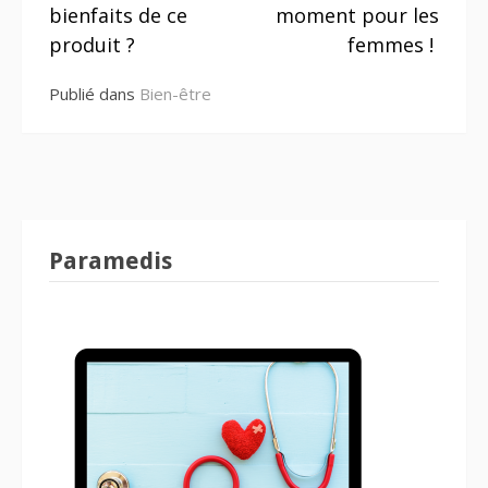
suite
bienfaits de ce
moment pour les
produit ?
femmes !
Publié dans
Bien-être
Paramedis