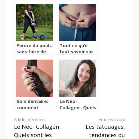
rééquilibrer
lutter contre le
l’organisme
stress
Perdre du poids
Tout ce qu’il
sans faire de
faut savoir sur
régime, c’est
Slimalis avant
possible ?
de l’acheter
Soin dentaire:
Le Néo-
comment
Collagen : Quels
mettre fin à
sont les
Lire
Article précédent
Article suivant
certaines
bienfaits de ce
Le Néo- Collagen :
Les tatouages,
complexes?
produit ?
la
Quels sont les
tendances du