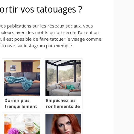
rtir vos tatouages ?
 publications sur les réseaux sociaux, vous
eurs avec des motifs qui attireront l’attention.
, il est possible de faire tatouer le visage comme
retrouve sur instagram par exemple.
Dormir plus
Empêchez les
tranquillement
ronflements de
grâce à mes
déranger vos
astuces
proches en
lisant cet article