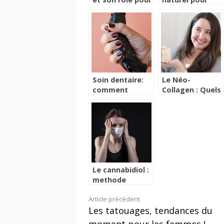
rééquilibrer
lutter contre le
l’organisme
stress
Soin dentaire:
Le Néo-
comment
Collagen : Quels
mettre fin à
sont les
certaines
bienfaits de ce
complexes?
produit ?
Le cannabidiol :
methode
naturelle contre
Lire
Article précédent
le stress
Les tatouages, tendances du
la