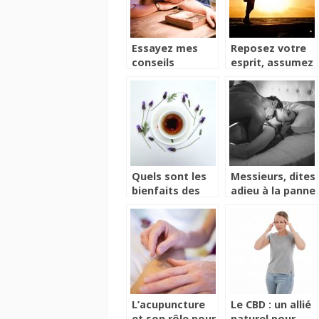
Essayez mes
Reposez votre
conseils
esprit, assumez
d’expert pour
votre corps à la
bien dormir
plage
sans ronfler
Quels sont les
Messieurs, dites
bienfaits des
adieu à la panne
plantes sur
sexuelle
l’organisme
L’acupuncture
Le CBD : un allié
et son rôle pour
naturel pour