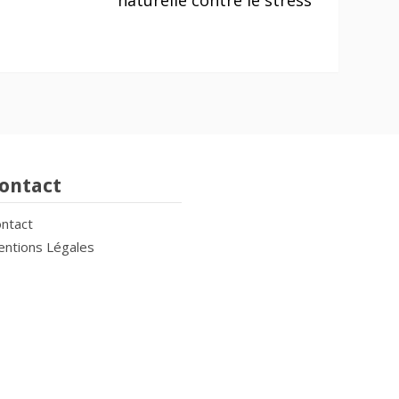
naturelle contre le stress
ontact
ntact
ntions Légales