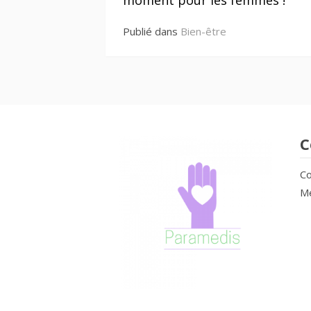
moment pour les femmes !
suite
Publié dans
Bien-être
C
Co
Me