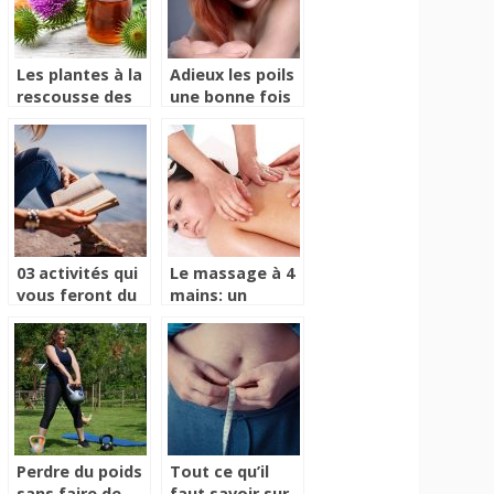
Les plantes à la
Adieux les poils
rescousse des
une bonne fois
maux du
pour toutes
quotidien
03 activités qui
Le massage à 4
vous feront du
mains: un
bien
moment de
pure détente
assurée !
Perdre du poids
Tout ce qu’il
sans faire de
faut savoir sur