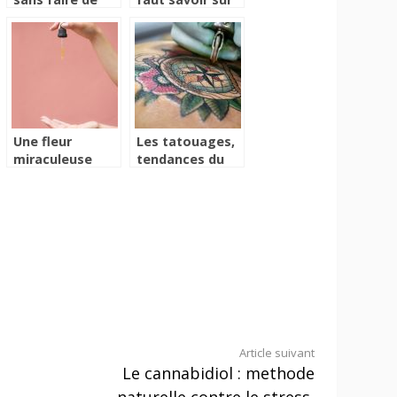
régime, c’est
Slimalis avant
possible ?
de l’acheter
Une fleur
Les tatouages,
miraculeuse
tendances du
meconnue par
moment pour
la plupart des
les femmes !
gens
Article suivant
Le cannabidiol : methode