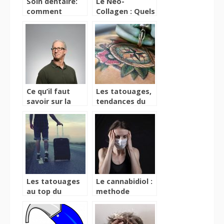
Soin dentaire:
Le Néo-
comment
Collagen : Quels
mettre fin à
sont les
certaines
bienfaits de ce
complexes?
produit ?
Ce qu’il faut
Les tatouages,
savoir sur la
tendances du
greffe de
moment pour
cheveux
les femmes !
Les tatouages
Le cannabidiol :
au top du
methode
palmares !
naturelle contre
le stress