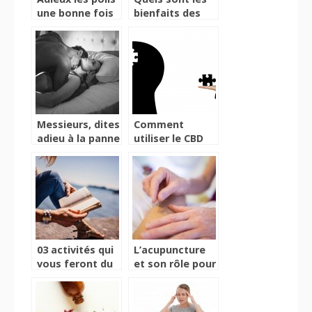
une bonne fois
bienfaits des
pour toutes
plantes sur
l’organisme
Messieurs, dites
Comment
adieu à la panne
utiliser le CBD
sexuelle
pour la santé ?
03 activités qui
L’acupuncture
vous feront du
et son rôle pour
bien
rééquilibrer
l’organisme