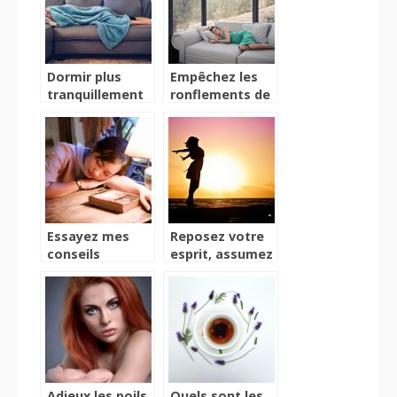
Dormir plus
Empêchez les
tranquillement
ronflements de
grâce à mes
déranger vos
astuces
proches en
lisant cet article
Essayez mes
Reposez votre
conseils
esprit, assumez
d’expert pour
votre corps à la
bien dormir
plage
sans ronfler
Adieux les poils
Quels sont les