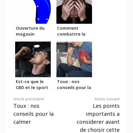
Ouverture du
Comment
magasin
combattre la
Histoire
depression ?
d’Audition a
Saint Gratien
Est-ce que le
Toux : nos
CBD et le sport
conseils pour la
font vraiment
calmer
Lire
Article précédent
Article suivant
bon ménage ?
Toux : nos
Les points
la
conseils pour la
importants a
suite
calmer
considerer avant
de choisir cette