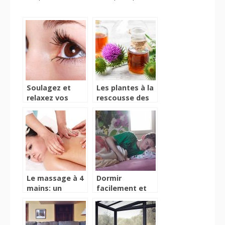
Soulagez et
Les plantes à la
relaxez vos
rescousse des
yeux avec le
maux du
ZenMind XP
quotidien
Le massage à 4
Dormir
mains: un
facilement et
moment de
sans
pure détente
ronflement
assurée !