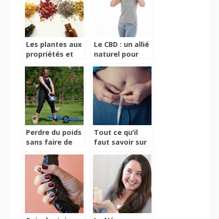
Les plantes aux
Le CBD : un allié
propriétés et
naturel pour
utilisations
lutter contre le
médicinales
stress
Perdre du poids
Tout ce qu’il
sans faire de
faut savoir sur
régime, c’est
Slimalis avant
possible ?
de l’acheter