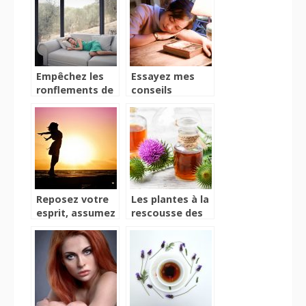
Empêchez les
Essayez mes
ronflements de
conseils
déranger vos
d’expert pour
proches en
bien dormir
lisant cet article
sans ronfler
Reposez votre
Les plantes à la
esprit, assumez
rescousse des
votre corps à la
maux du
plage
quotidien