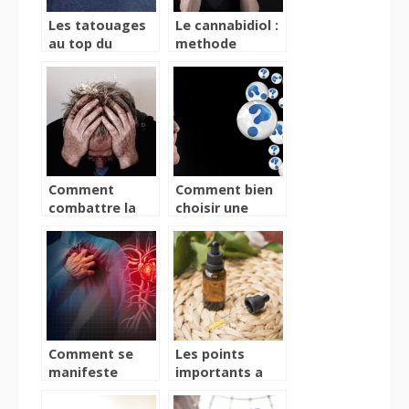
Les tatouages
Le cannabidiol :
au top du
methode
palmares !
naturelle contre
le stress
Comment
Comment bien
combattre la
choisir une
depression ?
maison de
retraite?
Comment se
Les points
manifeste
importants a
l’insuffisance
considerer
cardiaque chez
avant de choisir