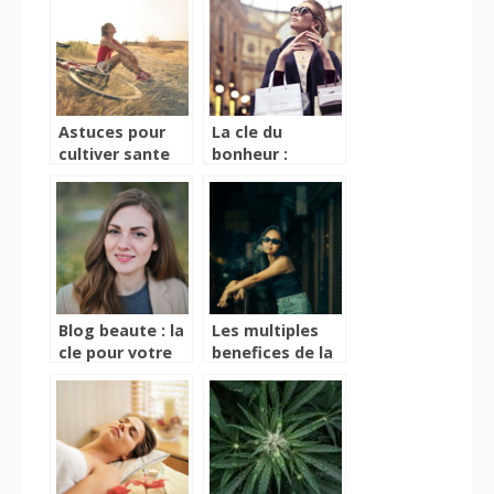
les adultes de
cette substance
pres de 80 ans ?
Astuces pour
La cle du
cultiver sante
bonheur :
et bien-etre au
comment la
quotidien
lecture de blogs
beaute peut
ameliorer votre
etat d’esprit
Blog beaute : la
Les multiples
cle pour votre
benefices de la
routine
cigarette
quotidienne
electronique