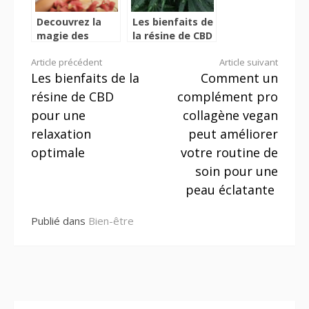
Decouvrez la
Les bienfaits de
magie des
la résine de CBD
blogs beaute :
pour une
Lire
Article précédent
Article suivant
conseils et
relaxation
Les bienfaits de la
Comment un
inspirations a
optimale
la
un clic
résine de CBD
complément pro
suite
pour une
collagène vegan
relaxation
peut améliorer
optimale
votre routine de
soin pour une
peau éclatante
Publié dans
Bien-être