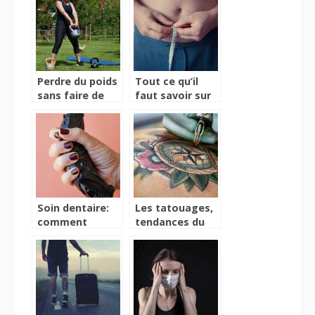
assurée !
Perdre du poids
Tout ce qu’il
sans faire de
faut savoir sur
régime, c’est
Slimalis avant
possible ?
de l’acheter
Soin dentaire:
Les tatouages,
comment
tendances du
mettre fin à
moment pour
certaines
les femmes !
complexes?